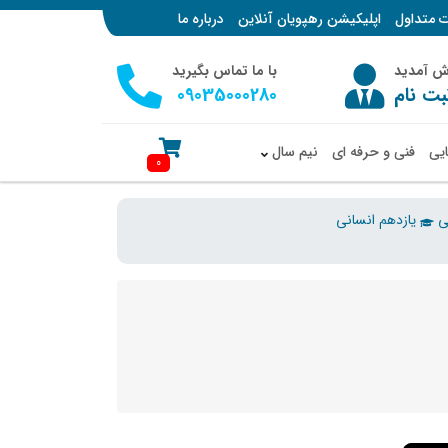
ت متداول
اپلیکیشن رهپویان آنلاین
درباره ما
وش آمدید
با ما تماس بگیرید
بت نام
09035000280
ایی
فنی و حرفه ای
نیم سال
0
ی
یازدهم انسانی