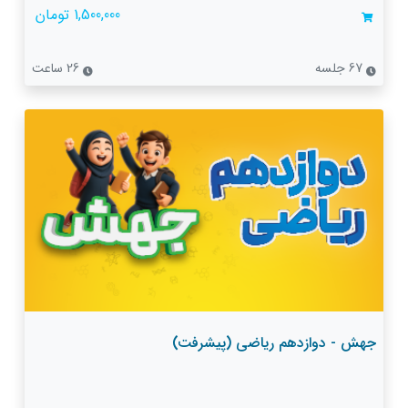
1,500,000 تومان
67 جلسه
26 ساعت
جهش - دوازدهم ریاضی (پیشرفت)