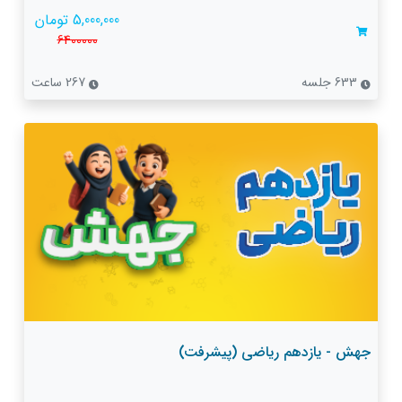
5,000,000 تومان
6400000
633 جلسه
267 ساعت
جهش - یازدهم ریاضی (پیشرفت)