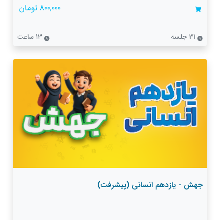
800,000 تومان
31 جلسه
13 ساعت
جهش - یازدهم انسانی (پیشرفت)