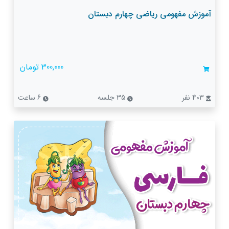
آموزش مفهومی ریاضی چهارم دبستان
300,000 تومان
403 نفر
35 جلسه
6 ساعت