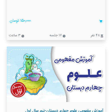
150,000 تومان
48 نفر
17 جلسه
3 ساعت
آموزش مفهومی علوم چهارم دبستان-نیم سال اول