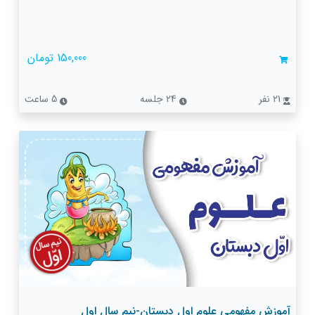
150,000 تومان
21 نفر
24 جلسه
5 ساعت
آموزش مفهومی علوم اول دبستان-نیم سال اول