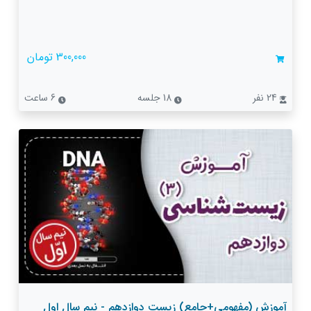
300,000 تومان
24 نفر
18 جلسه
6 ساعت
آموزش (مفهومی+جامع) زیست دوازدهم - نیم سال اول