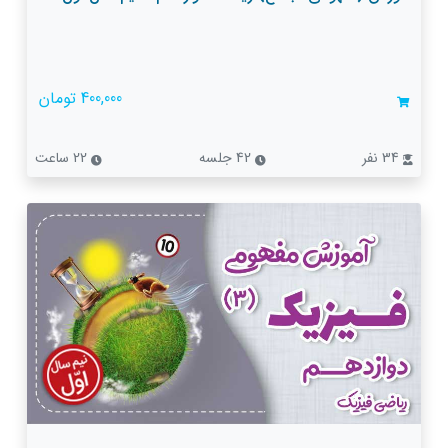
400,000 تومان
34 نفر
42 جلسه
22 ساعت