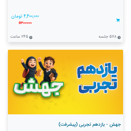
4,400,000 تومان
5200000
578 جلسه
245 ساعت
جهش - یازدهم تجربی (پیشرفت)