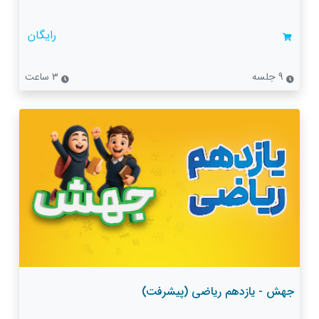
رایگان
9 جلسه
3 ساعت
جهش - یازدهم ریاضی (پیشرفت)