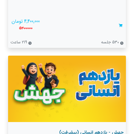
4,400,000 تومان
5200000
530 جلسه
219 ساعت
جهش - یازدهم انسانی (پیشرفت)