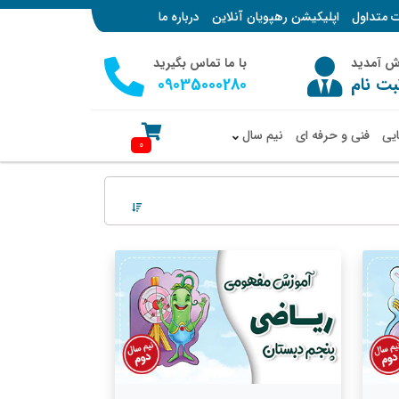
ت متداول
اپلیکیشن رهپویان آنلاین
درباره ما
وش آمدید
با ما تماس بگیرید
بت نام
09035000280
ایی
فنی و حرفه ای
نیم سال
0