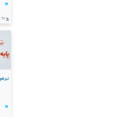
92 نفر
تیزهو