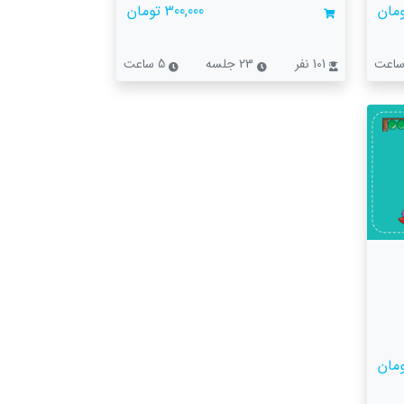
300,000 تومان
101 نفر
23 جلسه
5 ساعت