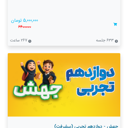
5,000,000 تومان
6400000
633 جلسه
267 ساعت
جهش - دوازدهم تجربی (پیشرفت)