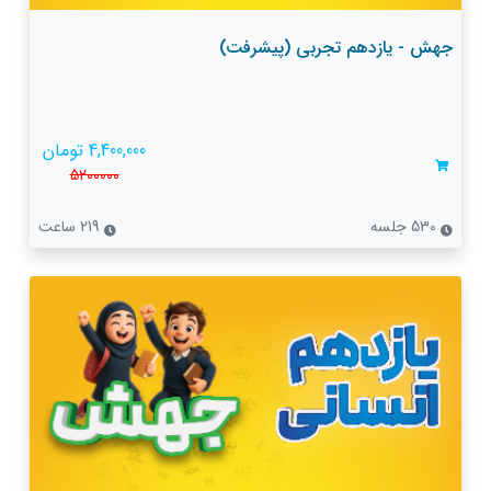
جهش - یازدهم تجربی (پیشرفت)
4,400,000 تومان
5200000
530 جلسه
219 ساعت