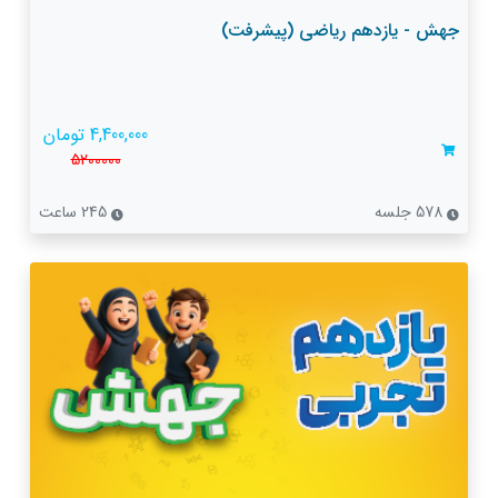
جهش - یازدهم ریاضی (پیشرفت)
4,400,000 تومان
5200000
578 جلسه
245 ساعت