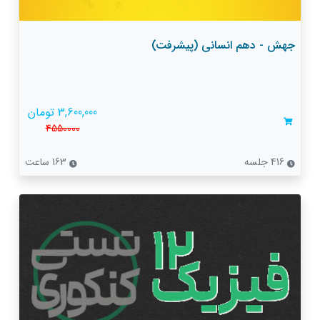
جهش - دهم انسانی (پیشرفت)
3,600,000 تومان
4550000
416 جلسه
163 ساعت