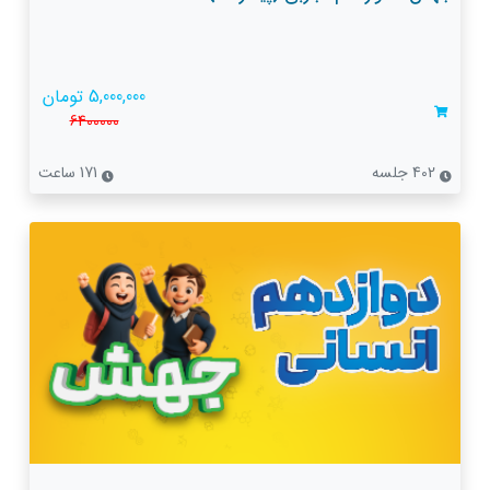
5,000,000 تومان
6400000
402 جلسه
171 ساعت