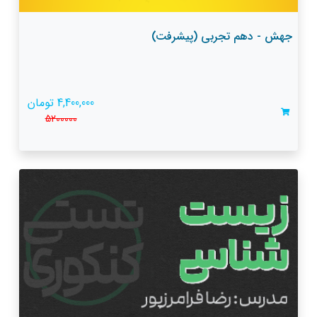
جهش - دهم تجربی (پیشرفت)
4,400,000 تومان
5200000