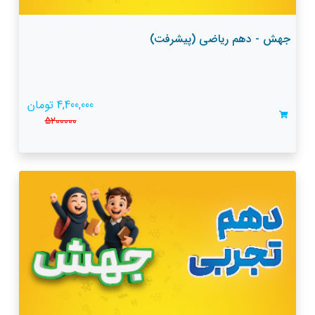
جهش - دهم ریاضی (پیشرفت)
4,400,000 تومان
5200000