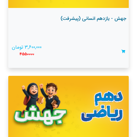
جهش - یازدهم انسانی (پیشرفت)
3,600,000 تومان
4550000