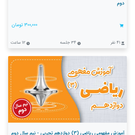
دوم
300,000 تومان
41 نفر
34 جلسه
12 ساعت
آموزش مفهومی ریاضی (3) دوازدهم تجربی - نیم سال دوم