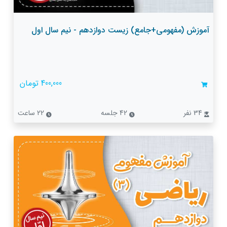
آموزش (مفهومی+جامع) زیست دوازدهم - نیم سال اول
400,000 تومان
34 نفر
42 جلسه
22 ساعت