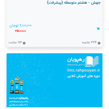
جهش - هشتم متوسطه (پیشرفت)
2,000,000 تومان
2500000
364 جلسه
113 ساعت