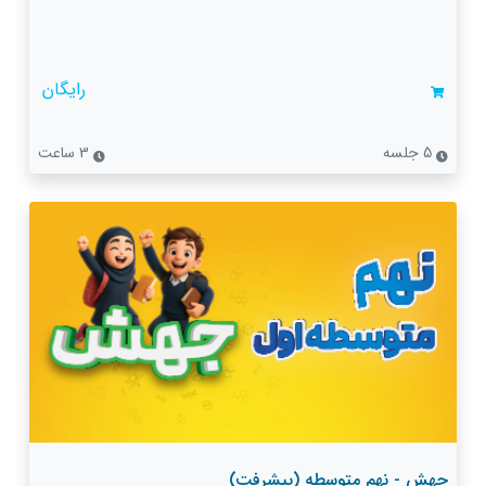
رایگان
5 جلسه
3 ساعت
جهش - نهم متوسطه (پیشرفت)