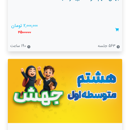
2,000,000 تومان
2500000
563 جلسه
190 ساعت