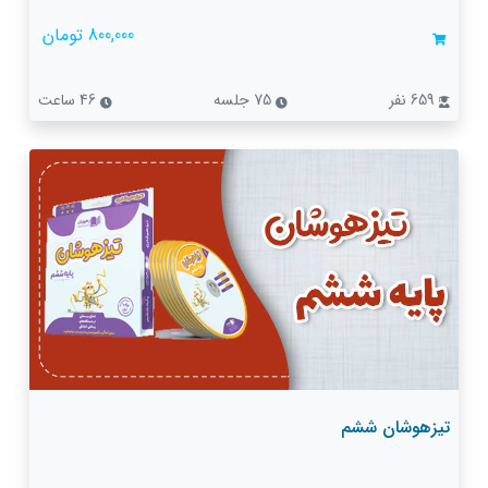
800,000 تومان
659 نفر
75 جلسه
46 ساعت
تیزهوشان ششم