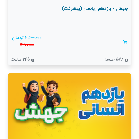
جهش - یازدهم ریاضی (پیشرفت)
4,400,000 تومان
5200000
578 جلسه
245 ساعت