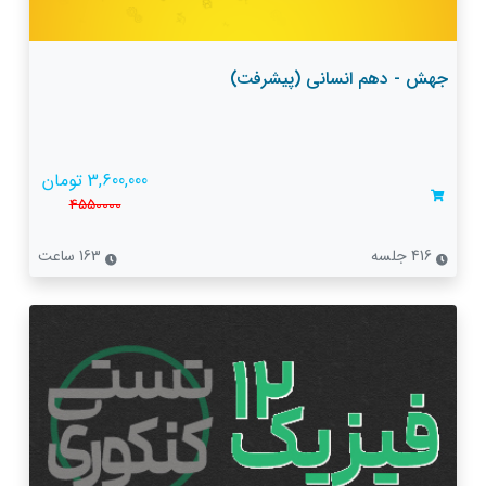
جهش - دهم انسانی (پیشرفت)
3,600,000 تومان
4550000
416 جلسه
163 ساعت