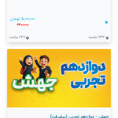
5,000,000 تومان
6400000
633 جلسه
267 ساعت
جهش - دوازدهم تجربی (پیشرفت)