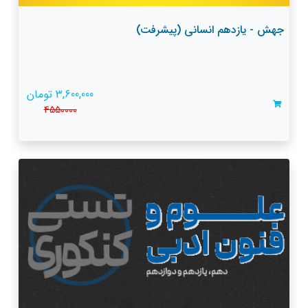
جهش - یازدهم انسانی (پیشرفت)
3,600,000 تومان
4550000