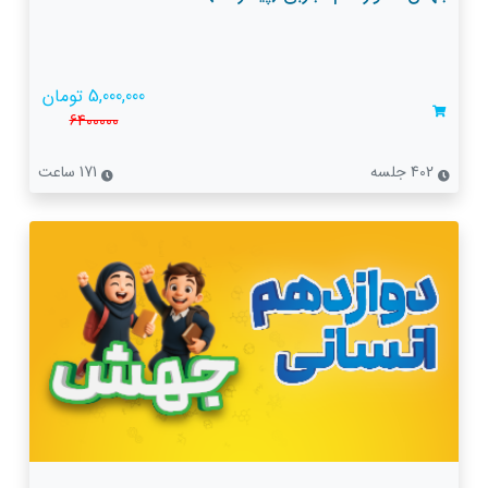
5,000,000 تومان
6400000
402 جلسه
171 ساعت