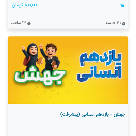
800,000 تومان
31 جلسه
13 ساعت
جهش - یازدهم انسانی (پیشرفت)