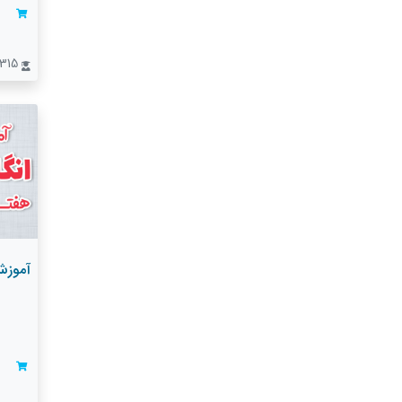
315 نفر
آموزش