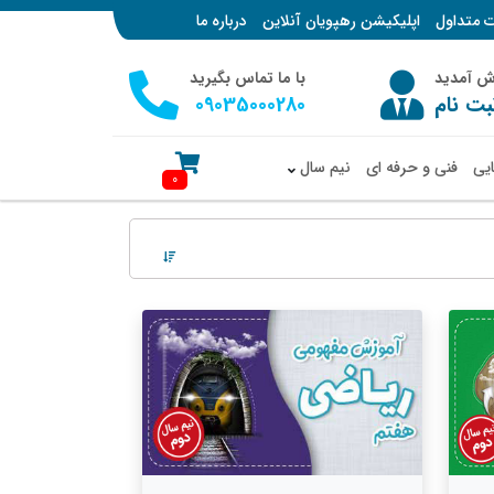
ت متداول
اپلیکیشن رهپویان آنلاین
درباره ما
وش آمدید
با ما تماس بگیرید
بت نام
09035000280
ایی
فنی و حرفه ای
نیم سال
0