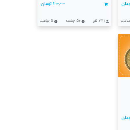
400,000 تومان
341 نفر
50 جلسه
5 ساعت