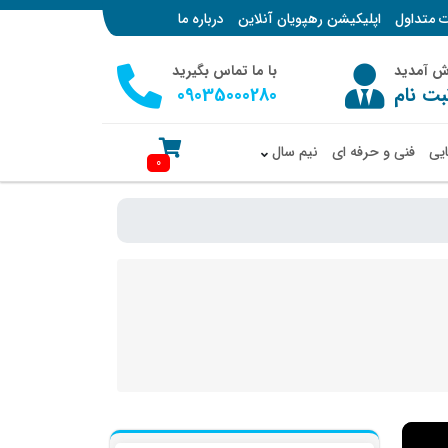
ت متداول
اپلیکیشن رهپویان آنلاین
درباره ما
وش آمدید
با ما تماس بگیرید
بت نام
09035000280
ایی
فنی و حرفه ای
نیم سال
0