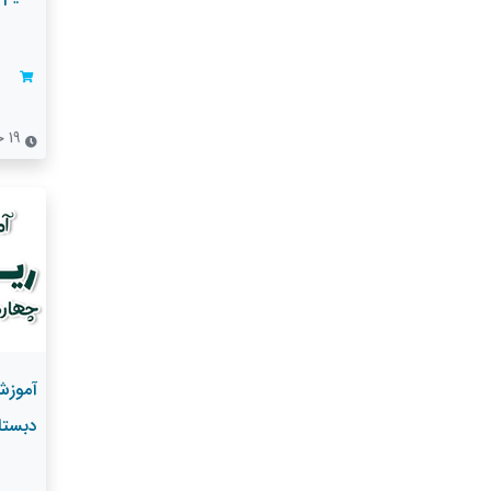
19 جلسه
آموزش
دبستا