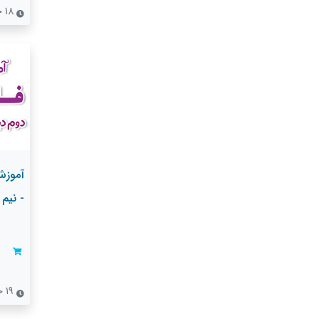
18 جلسه
آموزش
- نیم
19 جلسه