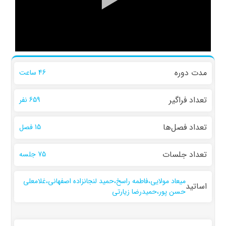
مدت دوره
46 ساعت
تعداد فراگیر
659 نفر
تعداد فصل‌ها
15 فصل
تعداد جلسات
75 جلسه
میعاد مولایی،فاطمه راسخ،حمید لنجانزاده اصفهانی،غلامعلی
اساتید
حسن پور،حمیدرضا زیارتی