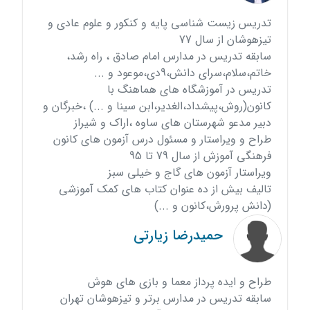
تدریس زیست شناسی پایه و کنکور و علوم عادی و
تیزهوشان از سال 77
سابقه تدریس در مدارس امام صادق ، راه رشد،
خاتم،سلام،سرای دانش،9دی،موعود و ...
تدریس در آموزشگاه های هماهنگ با
کانون(روش،پیشداد،الغدیر،ابن سینا و ...) ،خبرگان و
دبیر مدعو شهرستان های ساوه ،اراک و شیراز
طراح و ویراستار و مسئول درس آزمون های کانون
فرهنگی آموزش از سال 79 تا 95
ویراستار آزمون های گاج و خیلی سبز
تالیف بیش از ده عنوان کتاب های کمک آموزشی
(دانش پرورش،کانون و ...)
حمیدرضا زیارتی
طراح و ایده پرداز معما و بازی های هوش
سابقه تدریس در مدارس برتر و تیزهوشان تهران