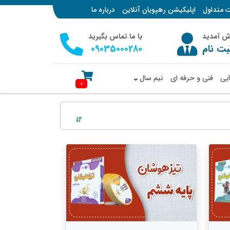
ت متداول
اپلیکیشن رهپویان آنلاین
درباره ما
وش آمدید
با ما تماس بگیرید
بت نام
09035000280
ایی
فنی و حرفه ای
نیم سال
0