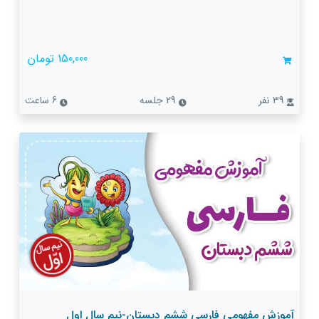
150,000 تومان
39 نفر
29 جلسه
6 ساعت
آموزش مفهومی فارسی ششم دبستان-نیم سال اول