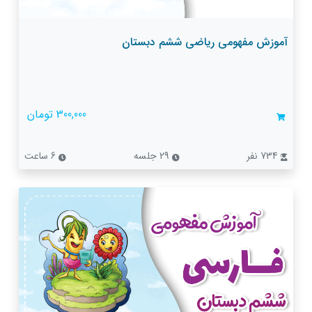
آموزش مفهومی ریاضی ششم دبستان
300,000 تومان
734 نفر
29 جلسه
6 ساعت