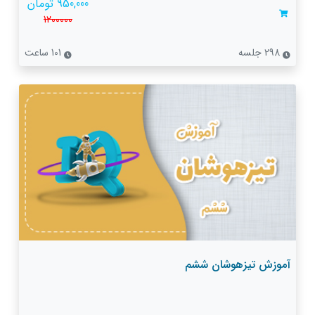
950,000 تومان
1200000
298 جلسه
101 ساعت
آموزش تیزهوشان ششم