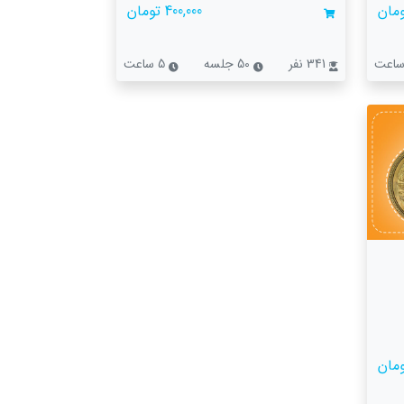
400,000 تومان
341 نفر
50 جلسه
5 ساعت