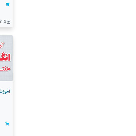
315 نفر
آموزش