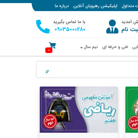
ت متداول
اپلیکیشن رهپویان آنلاین
درباره ما
وش آمدید
با ما تماس بگیرید
بت نام
09035000280
ایی
فنی و حرفه ای
نیم سال
0