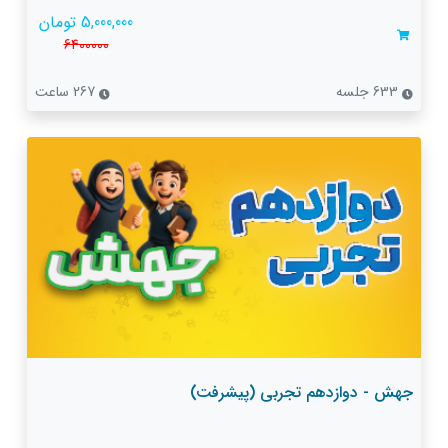
5,000,000 تومان
6400000
633 جلسه
267 ساعت
جهش - دوازدهم تجربی (پیشرفت)