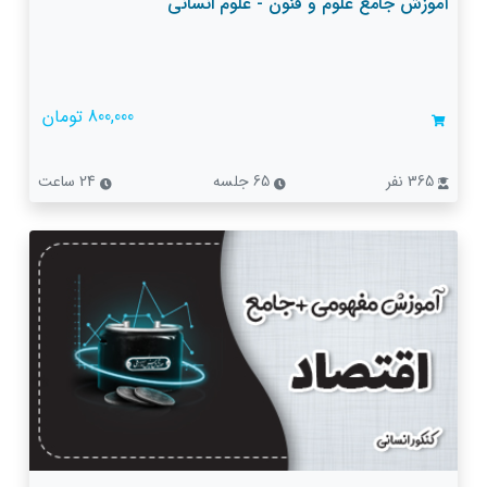
آموزش جامع علوم و فنون - علوم انسانی
800,000 تومان
365 نفر
65 جلسه
24 ساعت