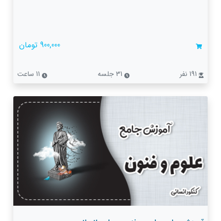
900,000 تومان
191 نفر
31 جلسه
11 ساعت