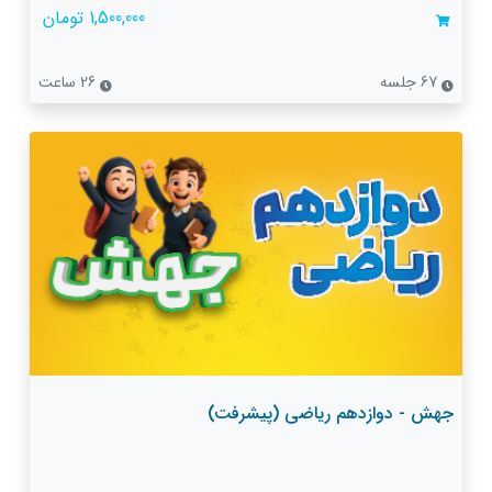
1,500,000 تومان
67 جلسه
26 ساعت
جهش - دوازدهم ریاضی (پیشرفت)