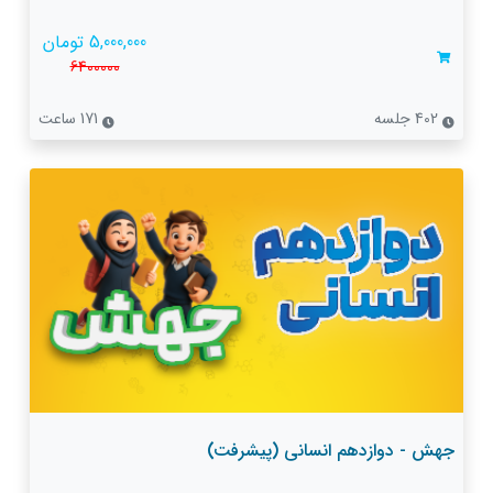
5,000,000 تومان
6400000
402 جلسه
171 ساعت
جهش - دوازدهم انسانی (پیشرفت)