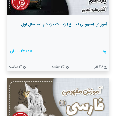
آموزش (مفهومی+جامع) زیست یازدهم-نیم سال اول
250,000 تومان
36 نفر
36 جلسه
17 ساعت