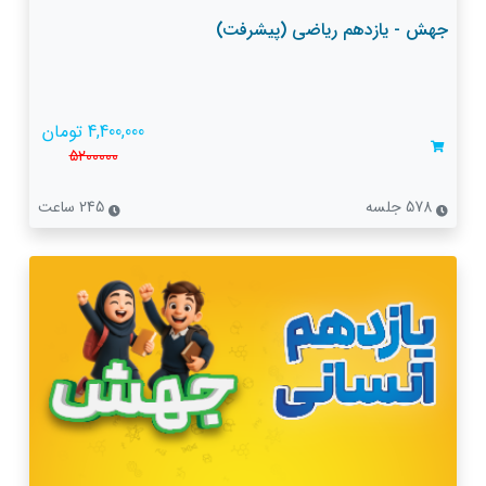
جهش - یازدهم ریاضی (پیشرفت)
4,400,000 تومان
5200000
578 جلسه
245 ساعت