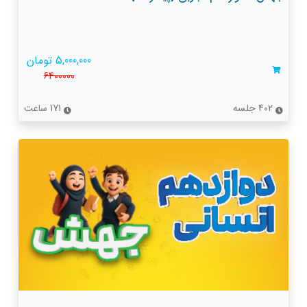
5,000,000 تومان
6400000
402 جلسه
171 ساعت