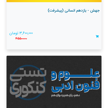
جهش - یازدهم انسانی (پیشرفت)
3,600,000 تومان
4550000