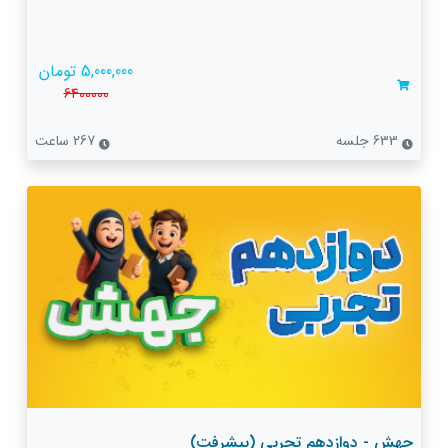
5,000,000 تومان
6400000
633 جلسه
267 ساعت
جهش - دوازدهم تجربی (پیشرفت)