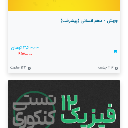
جهش - دهم انسانی (پیشرفت)
3,600,000 تومان
4550000
416 جلسه
163 ساعت