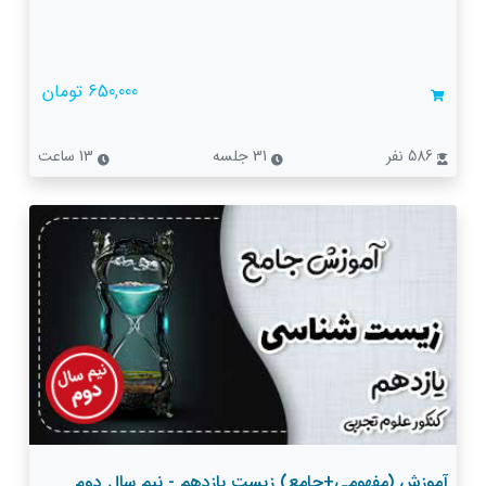
650,000 تومان
586 نفر
31 جلسه
13 ساعت
آموزش (مفهومی+جامع) زیست یازدهم - نیم سال دوم