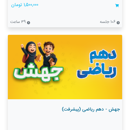
1,500,000 تومان
106 جلسه
39 ساعت
جهش - دهم ریاضی (پیشرفت)