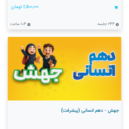
2,500,000 تومان
244 جلسه
104 ساعت
جهش - دهم انسانی (پیشرفت)