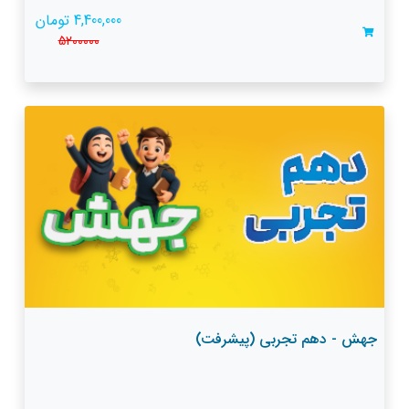
4,400,000 تومان
5200000
جهش - دهم تجربی (پیشرفت)